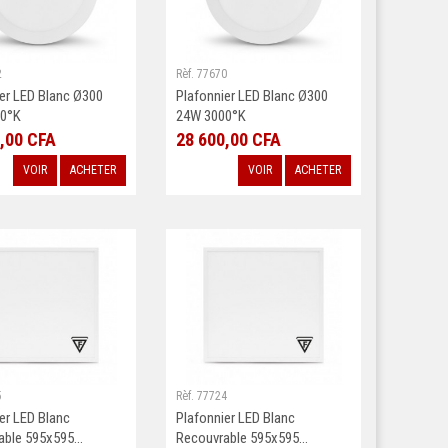
2
Rèf. 77670
er LED Blanc Ø300
Plafonnier LED Blanc Ø300
0°K
24W 3000°K
,00 CFA
28 600,00 CFA
VOIR
ACHETER
VOIR
ACHETER
5
Rèf. 77724
er LED Blanc
Plafonnier LED Blanc
ble 595x595...
Recouvrable 595x595...