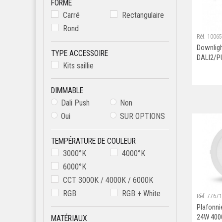
FORME
40W
Carré
Rectangulaire
Rond
Rèf. 1006
Downlig
TYPE ACCESSOIRE
DALI2/P
Kits saillie
DIMMABLE
Dali Push
Non
Oui
SUR OPTIONS
TEMPÉRATURE DE COULEUR
3000°K
4000°K
6000°K
CCT 3000K / 4000K / 6000K
RGB
RGB + White
Rèf. 77671
Plafonni
24W 400
MATÉRIAUX