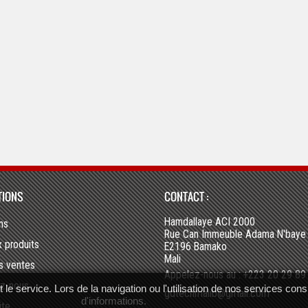
TIONS
CONTACT :
Hamdallaye ACI 2000
ns
Rue Can Immeuble Adama N'baye
 produits
E2196 Bamako
Mali
es ventes
+223 20 29 89
Appelez-nous au :
z-nous
le service. Lors de la navigation ou l'utilisation de nos services consi
gdtechmalib@gmail.com
d'informations.
ite