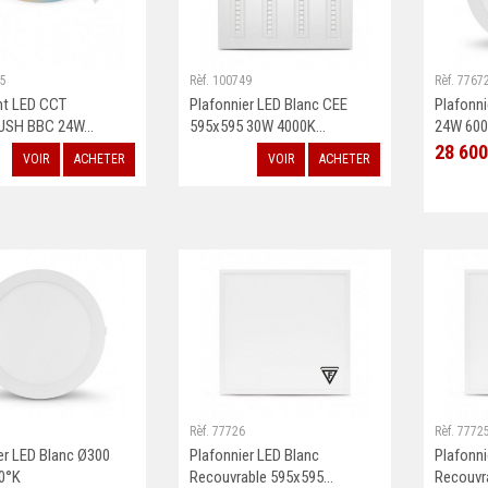
55
Rèf. 100749
Rèf. 7767
ht LED CCT
Plafonnier LED Blanc CEE
Plafonni
USH BBC 24W...
595x595 30W 4000K...
24W 600
28 600
VOIR
ACHETER
VOIR
ACHETER
Rèf. 77726
Rèf. 7772
er LED Blanc Ø300
Plafonnier LED Blanc
Plafonni
0°K
Recouvrable 595x595...
Recouvra