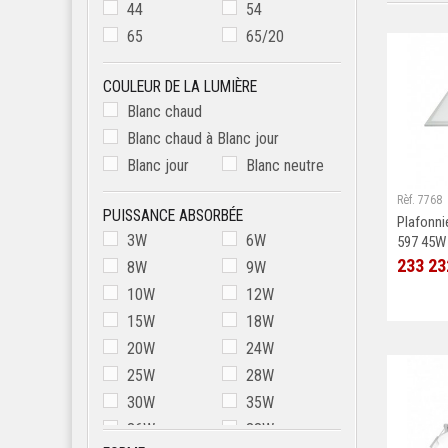
44
54
65
65/20
COULEUR DE LA LUMIÈRE
Blanc chaud
Blanc chaud à Blanc jour
Blanc jour
Blanc neutre
Rèf. 7768
PUISSANCE ABSORBÉE
Plafonni
3W
6W
597 45W 
233 23
8W
9W
10W
12W
15W
18W
20W
24W
25W
28W
30W
35W
36W
38W