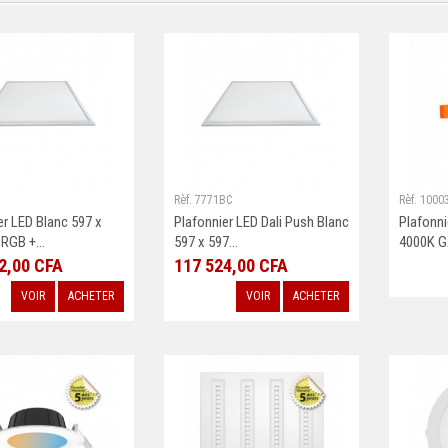
Rèf. 7771BC
Rèf. 1000
er LED Blanc 597 x
Plafonnier LED Dali Push Blanc
Plafonn
RGB +...
597 x 597...
4000K G
2,00 CFA
117 524,00 CFA
VOIR
ACHETER
VOIR
ACHETER