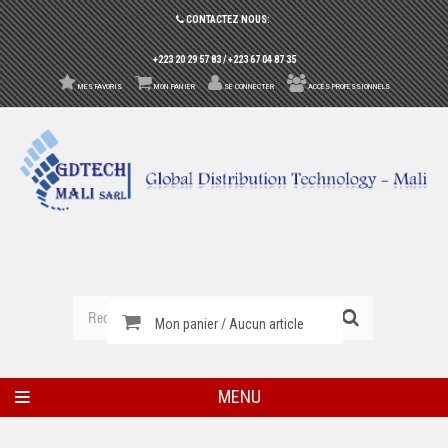
CONTACTEZ NOUS:
+223 20 29 57 83 / +223 67 04 87 35
MES FAVORIS
MON PANIER
SE CONNECTER
ACCÉS PROFESSIONNELS
Mon panier / Aucun article
MENU