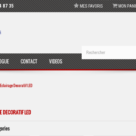
4 87 35
MES FAVORIS
MON PANI
OGUE
CONTACT
VIDEOS
Eclairage Decoratif LED
E DECORATIF LED
gories