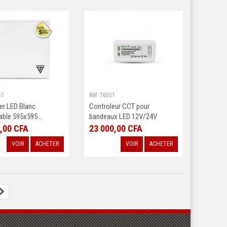
51
Rèf. 76551
er LED Blanc
Controleur CCT pour
ble 595x595...
bandeaux LED 12V/24V
,00 CFA
23 000,00 CFA
VOIR
ACHETER
VOIR
ACHETER