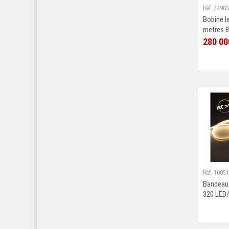
Rèf. 7498
Bobine l
metres 
280 00
Rèf. 1005
Bandeau
320 LED