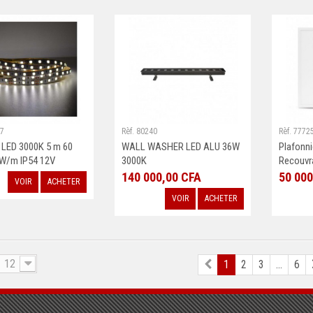
07
Rèf. 80240
Rèf. 7772
 LED 3000K 5 m 60
WALL WASHER LED ALU 36W
Plafonni
W/m IP54 12V
3000K
Recouvra
140 000,00 CFA
50 000
VOIR
ACHETER
VOIR
ACHETER
12
1
2
3
...
6