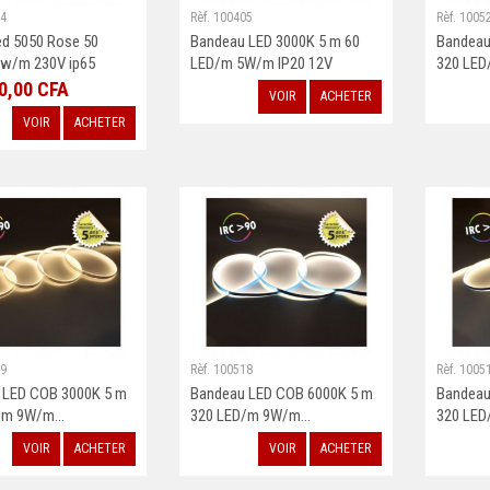
34
Rèf. 100405
Rèf. 1005
ed 5050 Rose 50
Bandeau LED 3000K 5 m 60
Bandeau
8w/m 230V ip65
LED/m 5W/m IP20 12V
320 LED
0,00 CFA
VOIR
ACHETER
VOIR
ACHETER
19
Rèf. 100518
Rèf. 1005
 LED COB 3000K 5 m
Bandeau LED COB 6000K 5 m
Bandeau
/m 9W/m...
320 LED/m 9W/m...
320 LED
VOIR
ACHETER
VOIR
ACHETER