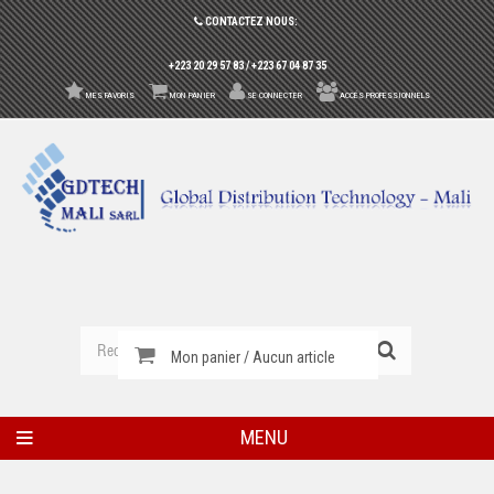
CONTACTEZ NOUS:
+223 20 29 57 83 / +223 67 04 87 35
MES FAVORIS
MON PANIER
SE CONNECTER
ACCÉS PROFESSIONNELS
Mon panier / Aucun article
MENU