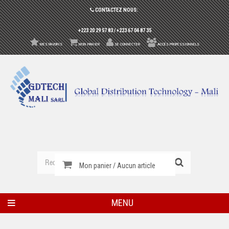
CONTACTEZ NOUS:
+223 20 29 57 83 / +223 67 04 87 35
MES FAVORIS
MON PANIER
SE CONNECTER
ACCÉS PROFESSIONNELS
Mon panier / Aucun article
MENU